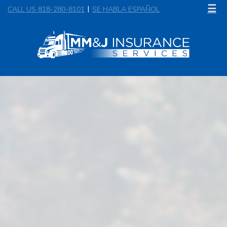
☰
CALL US 818-280-8101
SE HABLA ESPAÑOL
|